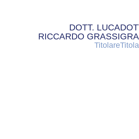
DOTT. LUCA
DOT
RICCARDO GRASSI
GRA
Titolare
Titol