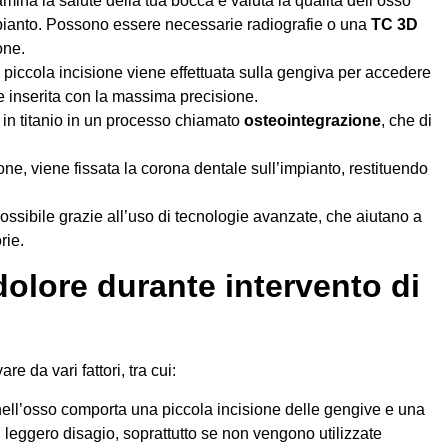
samina la salute della tua bocca e valuta la qualità dell’osso
pianto. Possono essere necessarie radiografie o una
TC 3D
one.
a piccola incisione viene effettuata sulla gengiva per accedere
ne inserita con la massima precisione.
te in titanio in un processo chiamato
osteointegrazione
, che di
one, viene fissata la corona dentale sull’impianto, restituendo
ossibile grazie all’uso di tecnologie avanzate, che aiutano a
rie.
dolore durante intervento di
re da vari fattori, tra cui:
 nell’osso comporta una piccola incisione delle gengive e una
leggero disagio, soprattutto se non vengono utilizzate